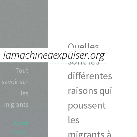
Quelles
sont les
Tout
différentes
savoir sur
raisons qui
les
poussent
migrants
les
Accueil
Contact
migrants à