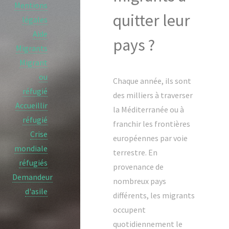
Mentions
quitter leur
légales
Aide
pays ?
Migrants
Migrant
ou
Chaque année, ils sont
réfugié
des milliers à traverser
Accueillir
la Méditerranée ou à
réfugié
franchir les frontières
Crise
européennes par voie
mondiale
terrestre. En
réfugiés
provenance de
Demandeur
nombreux pays
d'asile
différents, les migrants
occupent
quotidiennement le