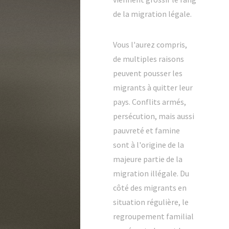
de la migration légale.
Vous l'aurez compris,
de multiples raisons
peuvent pousser les
migrants à quitter leur
pays. Conflits armés,
persécution, mais aussi
pauvreté et famine
sont à l'origine de la
majeure partie de la
migration illégale. Du
côté des migrants en
situation régulière, le
regroupement familial